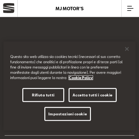
MJ MOTOR'S
Azienda
Modelli
SEAT Italia
Questo sito web utilizza sia cookies tecnici (necessari al suo corretto
funzionamento) che analitici e di profilazione propri e di terze parti (al
Offerte
fine di inviare messaggi pubblicitari in linea con le preferenze
Prova su strada
manifestate dagli utenti durante la navigazione). Per avere maggiori
informazioni puoi leggere la nostra
Cookie Policy
Service
Configuratore
Rifiuta tutti
Accetta tutti i cookie
Business
EU Data Act
Impostazioni cookie
SEAT Usato Certificato
Dichiarazione di accessibilità