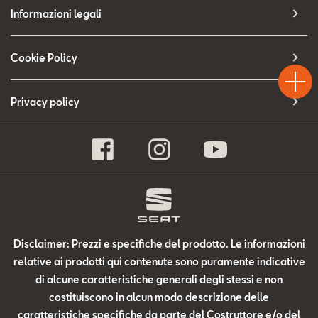
Contatti
Informazioni legali
Configuratore
Test
Cookie Policy
Chiama
Informaz
WhatsA
Drive
Privacy policy
Disclaimer: Prezzi e specifiche del prodotto. Le informazioni
relative ai prodotti qui contenute sono puramente indicative
di alcune caratteristiche generali degli stessi e non
costituiscono in alcun modo descrizione delle
caratteristiche specifiche da parte del Costruttore e/o del