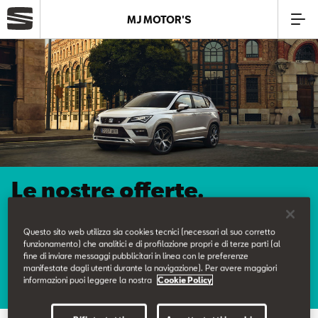
MJ MOTOR'S
Azienda
Modelli
Offerte
Le nostre offerte.
Service
Questo sito web utilizza sia cookies tecnici (necessari al suo corretto
Business
funzionamento) che analitici e di profilazione propri e di terze parti (al
Scopri tutte le nostre promozioni.
fine di inviare messaggi pubblicitari in linea con le preferenze
manifestate dagli utenti durante la navigazione). Per avere maggiori
SEAT Usato Certificato
informazioni puoi leggere la nostra
Cookie Policy