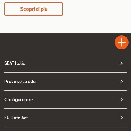
Scopri di più
Test
Chiama
Informaz
WhatsA
Drive
SEAT Italia
Prova su strada
Configuratore
EU Data Act