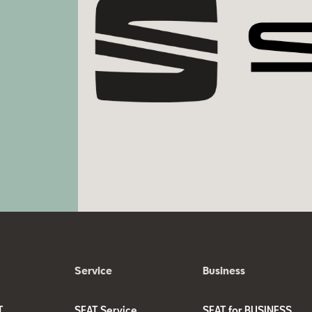
Service
Business
T
SEAT Service
SEAT for BUSINESS