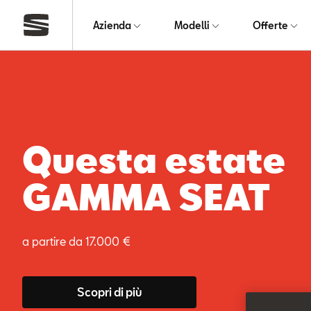
Azienda
Modelli
Offerte
Nuova Arona Black
Edition
Tua da 169€ al mese. TAN 2,95% - TAEG 4,17%
Scopri di più