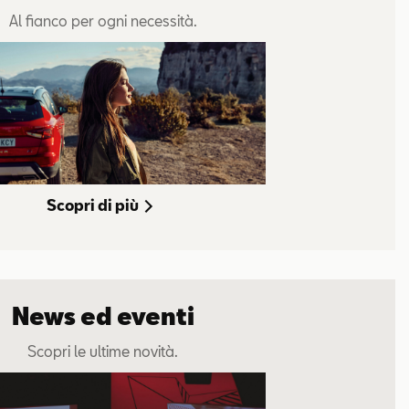
Al fianco per ogni necessità.
Arona Black Edition
17% – Anticipo 3.400€ – 35 rate – 30.000km – Valore futuro
Tua da 159€ 
a finale 14.751€. Valida fino al 31/08.
copri l'offerta
Scopri di più
News ed eventi
Scopri le ultime novità.