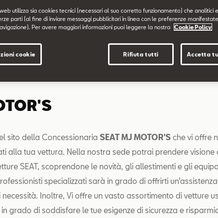
web utilizza sia cookies tecnici (necessari al suo corretto funzionamento) che analitici e
erze parti (al fine di inviare messaggi pubblicitari in linea con le preferenze manifestate
avigazione). Per avere maggiori informazioni puoi leggere la nostra
Cookie Policy
zioni cookie
Rifiuta tutti
Accetta tu
OTOR'S
l sito della Concessionaria
SEAT MJ MOTOR'S
che vi offre 
ati alla tua vettura. Nella nostra sede potrai prendere visione d
ture SEAT, scoprendone le novità, gli allestimenti e gli equip
ofessionisti specializzati sarà in grado di offrirti un’assisten
 necessità. Inoltre, Vi offre un vasto assortimento di vetture u
in grado di soddisfare le tue esigenze di sicurezza e risparmi