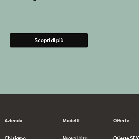
Scopri di più
Azienda
Modelli
Offerte
Chi siamo
Nuova Ibiza
Offerte SEA