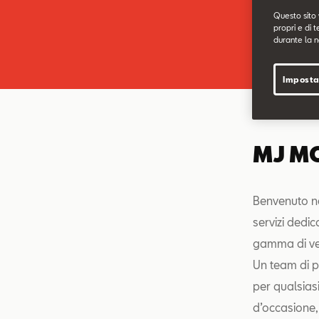
Questo sito 
propri e di t
durante la n
Imposta
MJ M
Benvenuto ne
servizi dedic
gamma di vet
Un team di pr
per qualsiasi
d’occasione, 