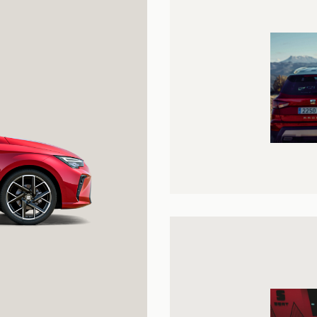
Nuova SEAT 
Tua da 169€ al mese. TAN 2,95% – TAEG 4,
garantito o Maxi rat
S