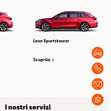
Leon Sportstourer
Test
Scoprila
Chi
Info
Wha
I nostri servizi