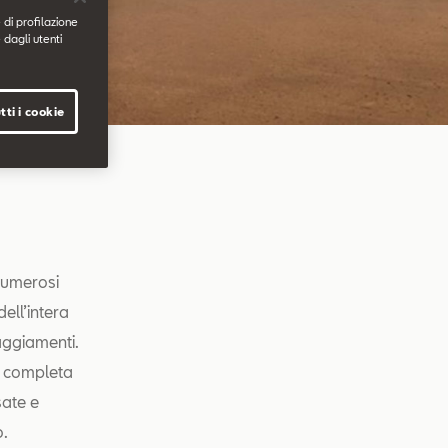
 di profilazione
 dagli utenti
tti i cookie
numerosi
ell’intera
aggiamenti.
za completa
sate e
o.