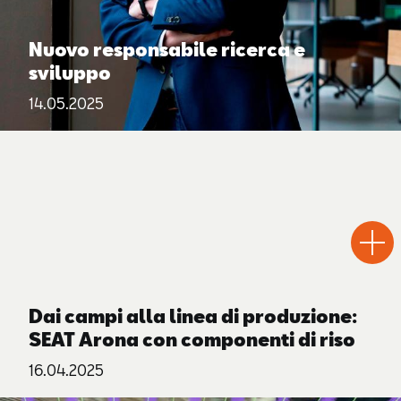
Nuovo responsabile ricerca e
sviluppo
14.05.2025
Test
Chiama
Informaz
WhatsA
Drive
Dai campi alla linea di produzione:
SEAT Arona con componenti di riso
16.04.2025