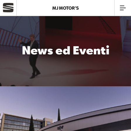
MJ MOTOR'S
Azienda
Modelli
News ed Eventi
Offerte
Service
Business
SEAT Usato Certificato