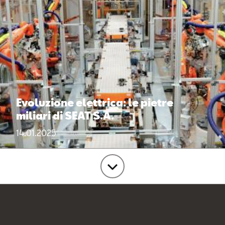
Evoluzione elettrica: le pietre
miliari di SEAT S.A.
14.01.2025
carica
news