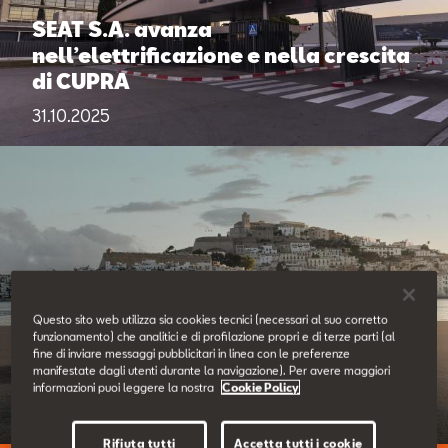
Contatti
SEAT S.A. avanza
nell’elettrificazione e nella crescita
Configuratore
di CUPRA
31.10.2025
Questo sito web utilizza sia cookies tecnici (necessari al suo corretto
funzionamento) che analitici e di profilazione propri e di terze parti (al
SEAT presenta le nuove Ibiza e
fine di inviare messaggi pubblicitari in linea con le preferenze
manifestate dagli utenti durante la navigazione). Per avere maggiori
Arona
informazioni puoi leggere la nostra
Cookie Policy
29.10.2025
Rifiuta tutti
Accetta tutti i cookie