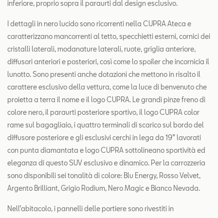
inferiore, proprio sopra il paraurti dal design esclusivo.
I dettagli in nero lucido sono ricorrenti nella CUPRA Ateca e
caratterizzano mancorrenti al tetto, specchietti esterni, cornici dei
cristalli laterali, modanature laterali, ruote, griglia anteriore,
diffusori anteriori e posteriori, così come lo spoiler che incornicia il
lunotto. Sono presenti anche dotazioni che mettono in risalto il
carattere esclusivo della vettura, come la luce di benvenuto che
proietta a terra il nome e il logo CUPRA. Le grandi pinze freno di
colore nero, il paraurti posteriore sportivo, il logo CUPRA color
rame sul bagagliaio, i quattro terminali di scarico sul bordo del
diffusore posteriore e gli esclusivi cerchi in lega da 19” lavorati
con punta diamantata e logo CUPRA sottolineano sportività ed
eleganza di questo SUV esclusivo e dinamico. Per la carrozzeria
sono disponibili sei tonalità di colore: Blu Energy, Rosso Velvet,
Argento Brilliant, Grigio Rodium, Nero Magic e Bianco Nevada.
Nell’abitacolo, i pannelli delle portiere sono rivestiti in