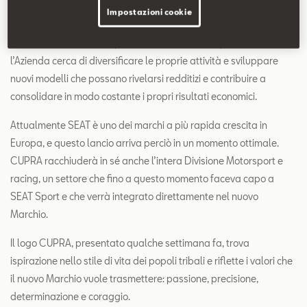
Questo nuovo marchio farà parte della SEAT alle stesse
Impostazioni cookie
condizioni di altre aziende interamente di proprietà della Casa di
Martorell, come il Metropolis:Lab Barcelona. In questo modo
l’Azienda cerca di diversificare le proprie attività e sviluppare
nuovi modelli che possano rivelarsi redditizi e contribuire a
consolidare in modo costante i propri risultati economici.
Attualmente SEAT è uno dei marchi a più rapida crescita in
Europa, e questo lancio arriva perciò in un momento ottimale.
CUPRA racchiuderà in sé anche l’intera Divisione Motorsport e
racing, un settore che fino a questo momento faceva capo a
SEAT Sport e che verrà integrato direttamente nel nuovo
Marchio.
Il logo CUPRA, presentato qualche settimana fa, trova
ispirazione nello stile di vita dei popoli tribali e riflette i valori che
il nuovo Marchio vuole trasmettere: passione, precisione,
determinazione e coraggio.