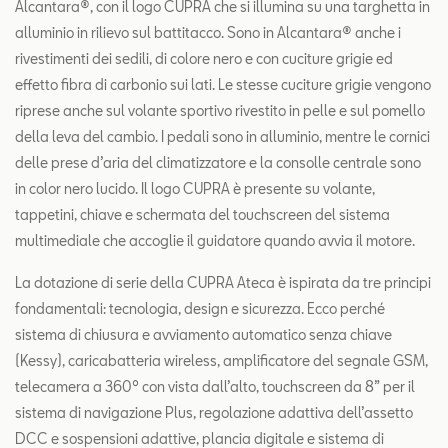
Alcantara®, con il logo CUPRA che si illumina su una targhetta in
alluminio in rilievo sul battitacco. Sono in Alcantara® anche i
rivestimenti dei sedili, di colore nero e con cuciture grigie ed
effetto fibra di carbonio sui lati. Le stesse cuciture grigie vengono
riprese anche sul volante sportivo rivestito in pelle e sul pomello
della leva del cambio. I pedali sono in alluminio, mentre le cornici
delle prese d’aria del climatizzatore e la consolle centrale sono
in color nero lucido. Il logo CUPRA è presente su volante,
tappetini, chiave e schermata del touchscreen del sistema
multimediale che accoglie il guidatore quando avvia il motore.
La dotazione di serie della CUPRA Ateca è ispirata da tre principi
fondamentali: tecnologia, design e sicurezza. Ecco perché
sistema di chiusura e avviamento automatico senza chiave
(Kessy), caricabatteria wireless, amplificatore del segnale GSM,
telecamera a 360º con vista dall’alto, touchscreen da 8” per il
sistema di navigazione Plus, regolazione adattiva dell’assetto
DCC e sospensioni adattive, plancia digitale e sistema di