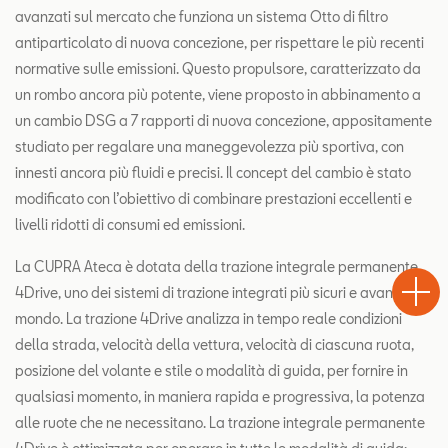
avanzati sul mercato che funziona un sistema Otto di filtro
antiparticolato di nuova concezione, per rispettare le più recenti
normative sulle emissioni. Questo propulsore, caratterizzato da
un rombo ancora più potente, viene proposto in abbinamento a
un cambio DSG a 7 rapporti di nuova concezione, appositamente
studiato per regalare una maneggevolezza più sportiva, con
innesti ancora più fluidi e precisi. Il concept del cambio è stato
modificato con l’obiettivo di combinare prestazioni eccellenti e
livelli ridotti di consumi ed emissioni.
Test
Chiama
Informaz
WhatsA
La CUPRA Ateca è dotata della trazione integrale permanente
Drive
4Drive, uno dei sistemi di trazione integrati più sicuri e avanzati al
mondo. La trazione 4Drive analizza in tempo reale condizioni
della strada, velocità della vettura, velocità di ciascuna ruota,
posizione del volante e stile o modalità di guida, per fornire in
qualsiasi momento, in maniera rapida e progressiva, la potenza
alle ruote che ne necessitano. La trazione integrale permanente