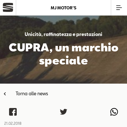
MJ MOTOR'S
Azienda
Unicità, raffinatezza e prestazioni
Modelli
CUPRA, un marchio
speciale
Offerte
Service
Torna alle news
Business
SEAT Usato Certificato
21.02.2018