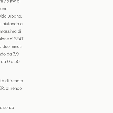
e 7,5 kW di
sione
uida urbana:
, aiutando a
à massima di
sione di SEAT
 due minuti.
ndo da 3,9
e da 0 a 50
tà di frenata
FER, offrendo
 e senza