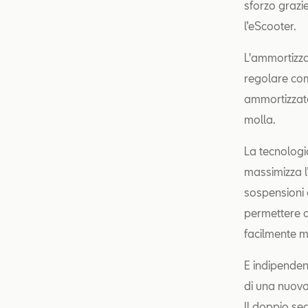
sforzo grazi
l’eScooter.
L'ammortizza
regolare com
ammortizzato
molla.
La tecnologi
massimizza l
sospensioni a
permettere al
facilmente m
E indipenden
di una nuova
Il doppio se