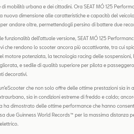
e di mobilità urbana e dei cittadini. Ora SEAT MÓ 125 Perform
 nuova dimensione alle caratteristiche e capacità del veicol
 per andare oltre, permettendogli persino di battere due reco
e le funzionalità dell’attuale versione, SEAT MÓ 125 Performan
vi che rendono lo scooter ancora più accattivante, tra cui spi
el motore potenziata, la tecnologia racing delle sospensioni, 
gliorata, e sedile di qualità superiore per pilota e passeggero,
i decorativi.
è un’eScooter che non solo offre delle ottime prestazioni sia in
traurbano, sia in condizioni estreme di freddo e caldo; ancora
ta ha dimostrato delle ottime performance che hanno consenti
asa due Guinness World Records™ per la massima distanza p
lettrico.