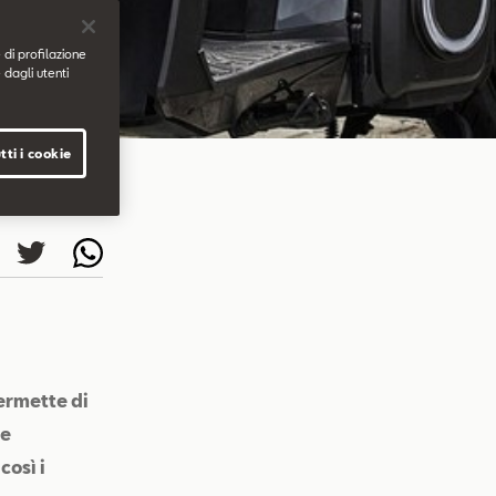
 di profilazione
 dagli utenti
tti i cookie
ermette di
re
così i