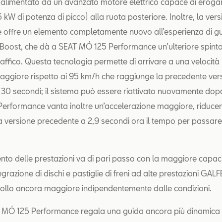
 alimentato da un avanzato motore elettrico capace di erogar
 kW di potenza di picco) alla ruota posteriore. Inoltre, la ver
 offre un elemento completamente nuovo all’esperienza di g
eBoost, che dà a SEAT MÓ 125 Performance un’ulteriore spinta
traffico. Questa tecnologia permette di arrivare a una velocit
ggiore rispetto ai 95 km/h che raggiunge la precedente ver
30 secondi; il sistema può essere riattivato nuovamente dopo
Performance vanta inoltre un’accelerazione maggiore, riduce
a versione precedente a 2,9 secondi ora il tempo per passar
ento delle prestazioni va di pari passo con la maggiore capaci
tegrazione di dischi e pastiglie di freni ad alte prestazioni GAL
rollo ancora maggiore indipendentemente dalle condizioni.
AT MÓ 125 Performance regala una guida ancora più dinamica