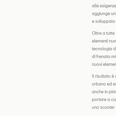
alle esigenz
aggiunge una
e sviluppato
Oltre a tutt
elementi nuo
tecnologia d
di frenata mi
nuovi element
Il risultato 
urbano ed ex
anche in pis
portare a c
uno scooter e