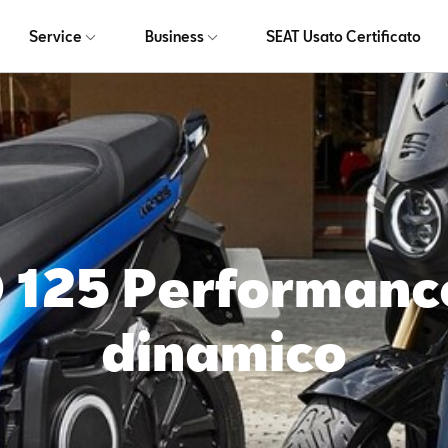
Service
Business
SEAT Usato Certificato
125 Performance
dinamico