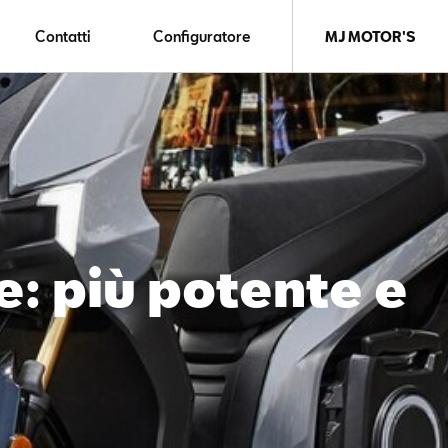
Contatti
Configuratore
MJ MOTOR'S
: più potente e