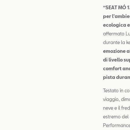
“SEAT MÓ 12
per l'ambie
ecologica e
affermato Lu
durante la 
emozione a
di livello s
comfort anc
pista durant
Testato in c
viaggio, dim
neve e il fr
estremo del 
Performance 