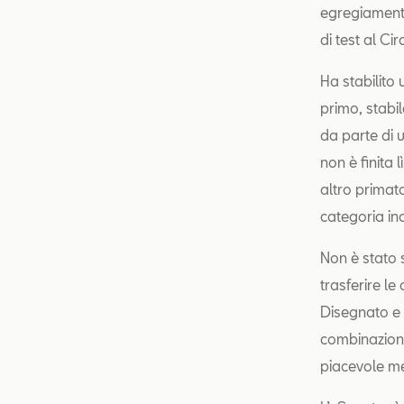
egregiamente
di test al Ci
Ha stabilito
primo, stabi
da parte di 
non è finita
altro primat
categoria in
Non è stato 
trasferire le
Disegnato e 
combinazione
piacevole men