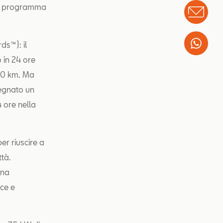
 il programma
Info
Wha
ds™): il
 in 24 ore
430 km. Ma
segnato un
 ore nella
r riuscire a
ttà.
una
ce e