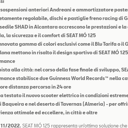
si
sospensioni anteriori Andreani e ammortizzatore poste
tamente regolabile, dischi e pastiglie freno racing di G
sedile SHAD in Alcantara accrescono le prestazioni e l
da, la sicurezza e il comfort di SEAT MÓ 125
nnovata gamma di colori esclusivi come il Blu Tarifa o il 
lona mettono in risalto il design sportivo di SEAT MÓ 12
rmance
pista alla città: nel corso della fase finale di sviluppo, 
mance stabilisce due Guinness World Records™ nella ca
re distanza percorsa in 24 ore
a testato il nuovo scooter elettrico in condizioni estreme
i Baqueira e nel deserto di Tavernas (Almeria) - per offri
rienza ottimale ed eccellere, in città e oltre
/11/2022.
SEAT MÓ 125 rappresenta un’ottima soluzione che 