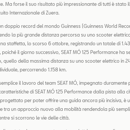
. Ma forse il suo risultato più impressionante di tutti è stato
rcuito Internazionale di Zuera.
 un doppio record del mondo Guinness (Guinness World Recor
lendo la più grande distanza percorsa su uno scooter elettrico
una staffetta, lo scorso 6 ottobre, registrando un totale di 1.
 lì, poiché il giorno successivo, SEAT MÓ 125 Performance ha 
o, quello della massima distanza su uno scooter elettrico in 24
dividuale, percorrendo 1.158 km.
semplice il lavoro del team SEAT MÓ, impegnato duramente pe
 caratteristiche di SEAT MÓ 125 Performance dalla pista alla ci
progettato per poter offrire una guida ancora più incisiva, è 
 tra un approccio nuovo alla mobilità rendendola più sempli
tre si scorrono le vie delle città.