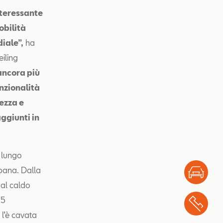
nteressante
obilità
iale”,
ha
iling
ancora più
nzionalità
rezza e
aggiunti in
 lungo
rbana. Dalla
Test
 al caldo
25
Chi
 l’è cavata