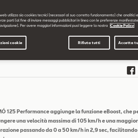
web utilizza sia cookies tecnici (necessari al suo corretto funzionamento) che analitici e
erze parti (al fine di inviare messaggi pubblicitari in linea con le preferenze manifestate
avigazione). Per avere maggiori informazioni puoi leggere la nostra
Cookie Policy
zioni cookie
Rifiuta tutti
Accetta tu
Ó 125 Performance aggiunge la funzione eBoost, che p
ngere una velocità massima di 105 km/h e una maggio
razione passando da 0 a 50 km/h in 2,9 sec, facilitando 