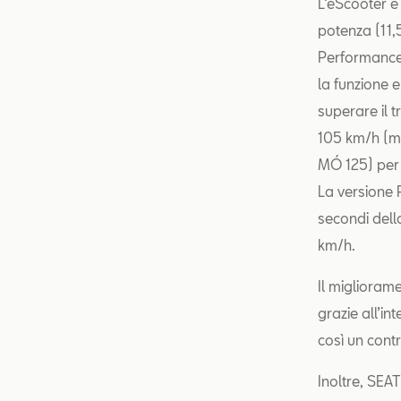
L’eScooter è
potenza (11,5
Performance
la funzione 
superare il 
105 km/h (ma
MÓ 125) per 
La versione 
secondi dell
km/h.
Il miglioram
grazie all’in
così un cont
Inoltre, SE