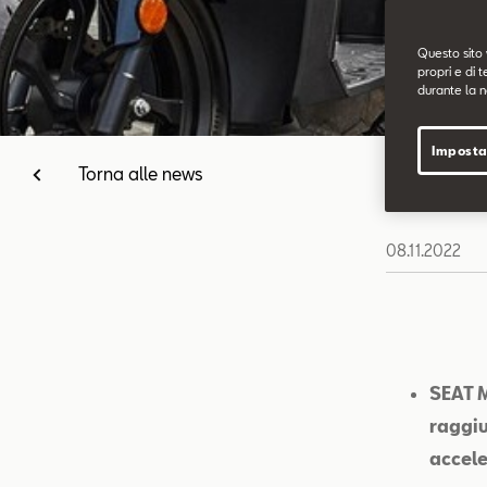
Questo sito 
propri e di t
durante la n
Imposta
Torna alle news
08.11.2022
SEAT M
raggiu
accele