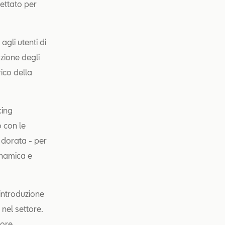
ettato per
gli utenti di
zione degli
ico della
cing
 con le
a dorata - per
inamica e
’introduzione
nel settore.
ore,