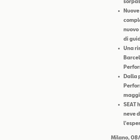
sorpas
Nuove 
comple
nuovo 
di gui
Una ri
Barcel
Perfo
Dalla 
Perfor
maggio
SEAT h
neve d
l'espe
Milano, 08