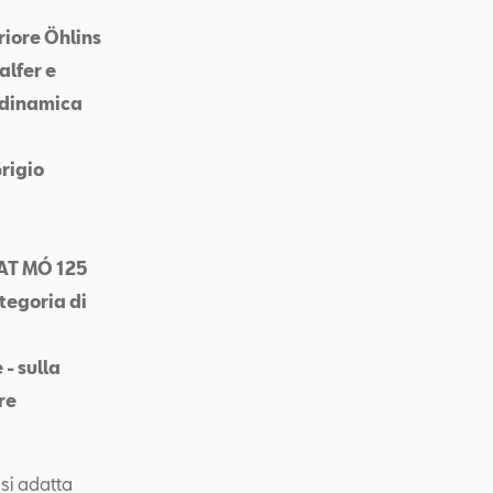
riore Öhlins
alfer e
a dinamica
Grigio
5
SEAT MÓ 125
tegoria di
 - sulla
re
si adatta