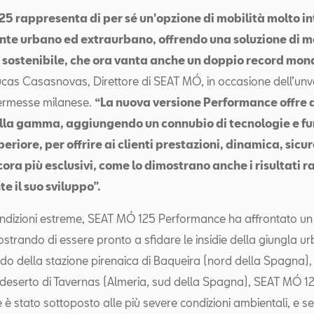
5 rappresenta di per sé un'opzione di mobilità molto i
nte urbano ed extraurbano, offrendo una soluzione di m
 sostenibile, che ora vanta anche un doppio record mond
cas Casasnovas, Direttore di SEAT MÓ, in occasione dell’unve
kermesse milanese.
“La nuova versione Performance offre 
lla gamma, aggiungendo un connubio di tecnologie e fu
uperiore, per offrire ai clienti prestazioni, dinamica, sicu
ora più esclusivi, come lo dimostrano anche i risultati r
e il suo sviluppo”.
ondizioni estreme, SEAT MÓ 125 Performance ha affrontato un
ostrando di essere pronto a sfidare le insidie della giungla u
eddo della stazione pirenaica di Baqueira (nord della Spagna),
deserto di Tavernas (Almeria, sud della Spagna), SEAT MÓ 1
è stato sottoposto alle più severe condizioni ambientali, e se