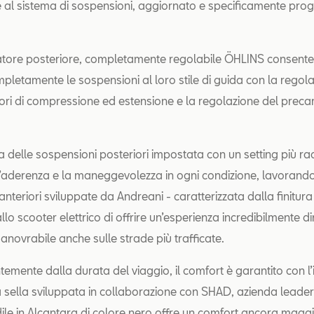
e al sistema di sospensioni, aggiornato e specificamente prog
tore posteriore, completamente regolabile ÖHLINS consente a
pletamente le sospensioni al loro stile di guida con la regola
ri di compressione ed estensione e la regolazione del precar
a delle sospensioni posteriori impostata con un setting più ra
’aderenza e la maneggevolezza in ogni condizione, lavorando
nteriori sviluppate da Andreani - caratterizzata dalla finitur
lo scooter elettrico di offrire un’esperienza incredibilmente d
anovrabile anche sulle strade più trafficate.
temente dalla durata del viaggio, il comfort è garantito con l
 sella sviluppata in collaborazione con SHAD, azienda leader 
dile in Alcantara di colore nero offre un comfort ancora maggi