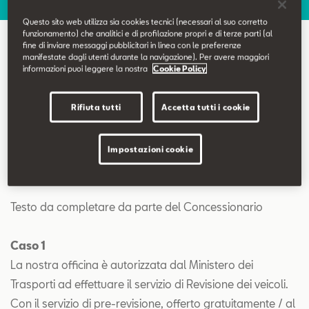
Contatti
Questo sito web utilizza sia cookies tecnici (necessari al suo corretto
funzionamento) che analitici e di profilazione propri e di terze parti (al
fine di inviare messaggi pubblicitari in linea con le preferenze
Configuratore
Revisione
manifestate dagli utenti durante la navigazione). Per avere maggiori
informazioni puoi leggere la nostra
Cookie Policy
Rifiuta tutti
Accetta tutti i cookie
Impostazioni cookie
Revisione
Testo da completare da parte del Concessionario
Caso 1
La nostra officina è autorizzata dal Ministero dei
Trasporti ad effettuare il servizio di Revisione dei veicoli.
Con il servizio di pre-revisione, offerto gratuitamente / al