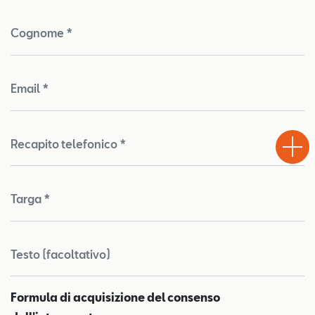
Cognome *
Email *
Test
Chiama
Informaz
WhatsA
Drive
Recapito telefonico *
Targa *
Testo (facoltativo)
Formula di acquisizione del consenso