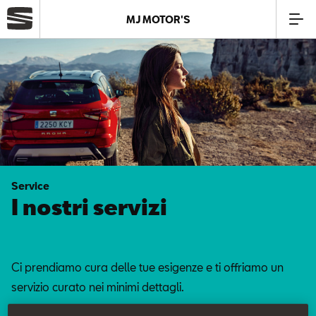
MJ MOTOR'S
Azienda
Modelli
Offerte
Service
Service
I nostri servizi
Business
Ci prendiamo cura delle tue esigenze e ti offriamo un
SEAT Usato Certificato
servizio curato nei minimi dettagli.